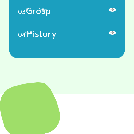
Group
03
グループ概要
History
04
沿革