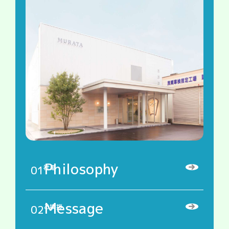
Philosophy
01
社是
Message
02
ご挨拶