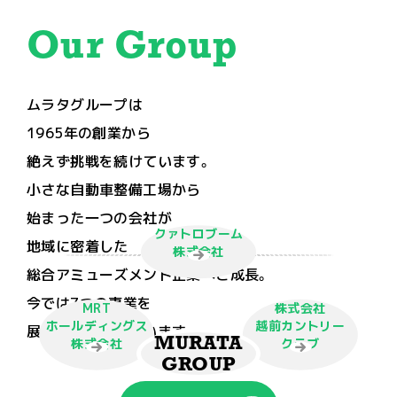
Our
Group
ムラタグループは
1965年の創業から
絶えず挑戦を続けています。
小さな自動車整備工場から
始まった一つの会社が
クァトロブーム
地域に密着した
株式会社
総合アミューズメント企業へと成長。
今では7つの事業を
MRT
株式会社
ホールディングス
越前カントリー
展開するに至っています。
MURATA
株式会社
クラブ
GROUP