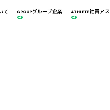
いて
グループ企業
社員アス
GROUP
ATHLETE