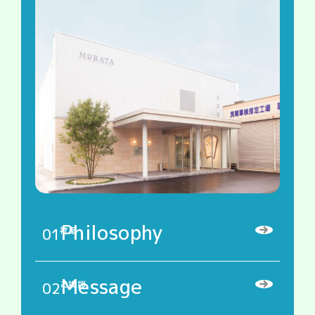
Philosophy
01
社是
Message
02
ご挨拶