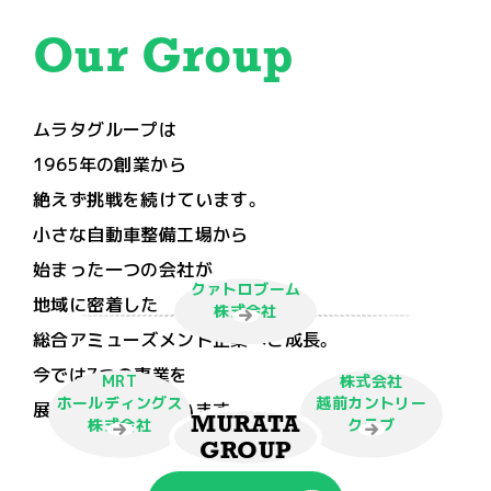
Our
Group
ムラタグループは
1965年の創業から
絶えず挑戦を続けています。
小さな自動車整備工場から
始まった一つの会社が
クァトロブーム
地域に密着した
株式会社
総合アミューズメント企業へと成長。
今では7つの事業を
MRT
株式会社
ホールディングス
越前カントリー
展開するに至っています。
MURATA
株式会社
クラブ
GROUP