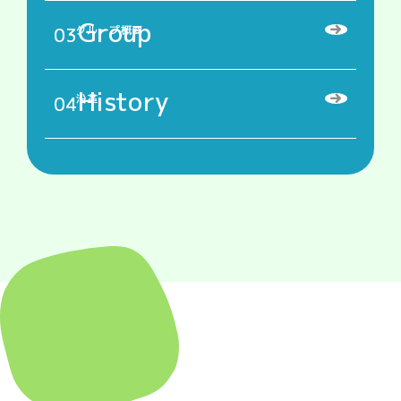
Group
03
グループ概要
History
04
沿革