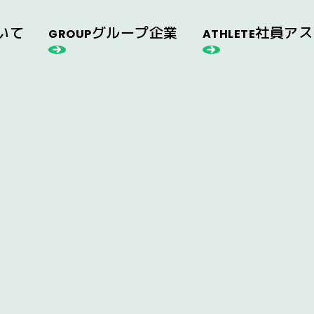
いて
グループ企業
社員アス
GROUP
ATHLETE